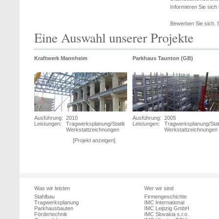
Informieren Sie sich h
Bewerben Sie sich. S
Eine Auswahl unserer Projekte
Kraftwerk Mannheim
Parkhaus Taunton (GB)
Ausführung:
2010
Ausführung:
2005
Leistungen:
Tragwerksplanung/Statik
Leistungen:
Tragwerksplanung/Stat
Werkstattzeichnungen
Werkstattzeichnungen
[Projekt anzeigen]
Was wir leisten
Wer wir sind
Stahlbau
Firmengeschichte
Tragwerksplanung
IMC International
Parkhausbauten
IMC Leipzig GmbH
Fördertechnik
IMC Slovakia s.r.o.