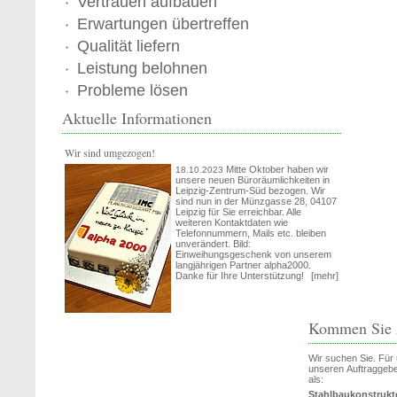
Vertrauen aufbauen
Erwartungen übertreffen
Qualität liefern
Leistung belohnen
Probleme lösen
Aktuelle Informationen
Wir sind umgezogen!
Mitte Oktober haben wir
18.10.2023
unsere neuen Büroräumlichkeiten in
Leipzig-Zentrum-Süd bezogen. Wir
sind nun in der Münzgasse 28, 04107
Leipzig für Sie erreichbar. Alle
weiteren Kontaktdaten wie
Telefonnummern, Mails etc. bleiben
unverändert. Bild:
Einweihungsgeschenk von unserem
langjährigen Partner alpha2000.
Danke für Ihre Unterstützung!
[mehr]
Kommen Sie
Wir suchen Sie. Für u
unseren Auftraggeber
als:
Stahlbaukonstrukte