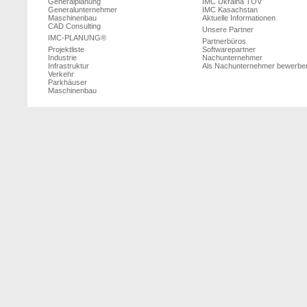
Generalplanung
IMC Ukraina TOV
Generalunternehmer
IMC Kasachstan
Maschinenbau
Aktuelle Informationen
CAD Consulting
Unsere Partner
IMC-PLANUNG®
Partnerbüros
Projektliste
Softwarepartner
Industrie
Nachunternehmer
Infrastruktur
Als Nachunternehmer bewerbe
Verkehr
Parkhäuser
Maschinenbau